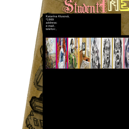
Katarína Klusová,
*1989
address:
e-mail:,
telefon:,